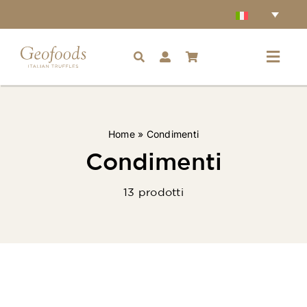
Salta
al
contenuto
Toggl
Navig
Home
Home
»
Condimenti
Accessori
Condimenti
13 prodotti
Tartufi
Condimenti
Ingredienti