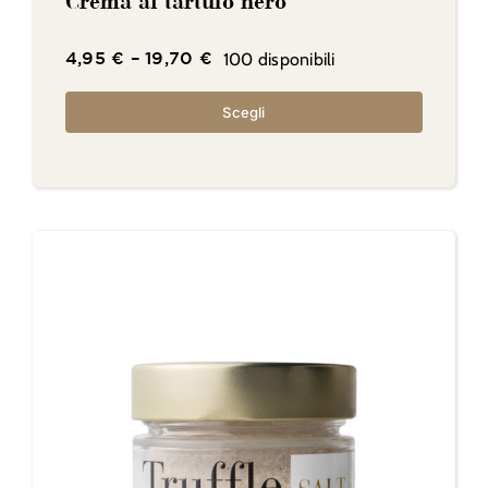
Crema al tartufo nero
100 disponibili
4,95
€
–
19,70
€
Scegli