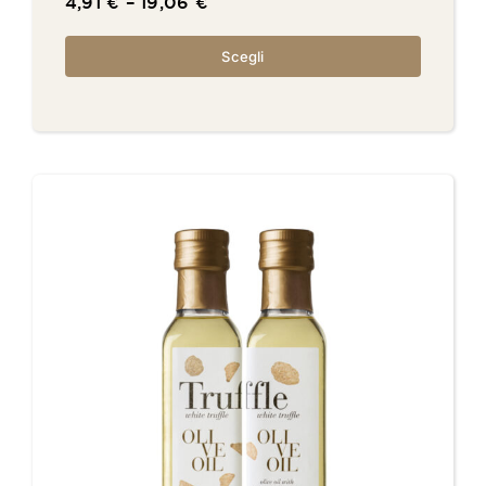
4,91
€
–
19,06
€
Scegli