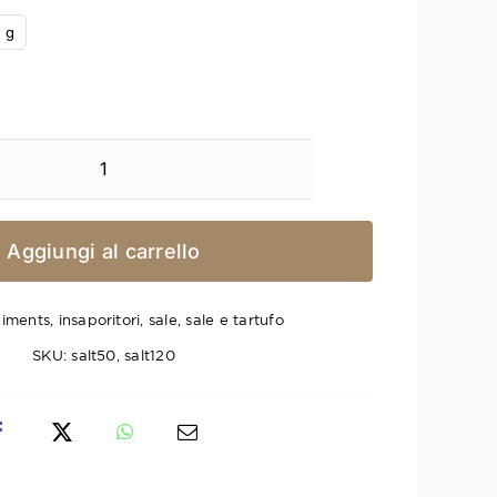
 g
Sale
e
Tartufo
Aggiungi al carrello
quantità
iments
,
insaporitori
,
sale
,
sale e tartufo
SKU:
salt50, salt120