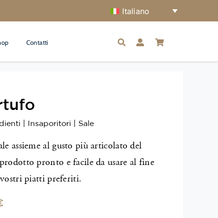
Italiano
hop
Contatti
rtufo
dienti
|
Insaporitori
|
Sale
ale assieme al gusto più articolato del
prodotto pronto e facile da usare al fine
vostri piatti preferiti.
€