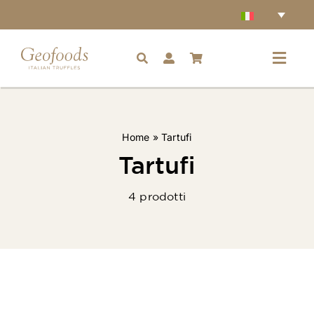
Salta
al
contenuto
Toggl
Navig
Home
Home
»
Tartufi
Accessori
Tartufi
4 prodotti
Tartufi
Condimenti
Ingredienti