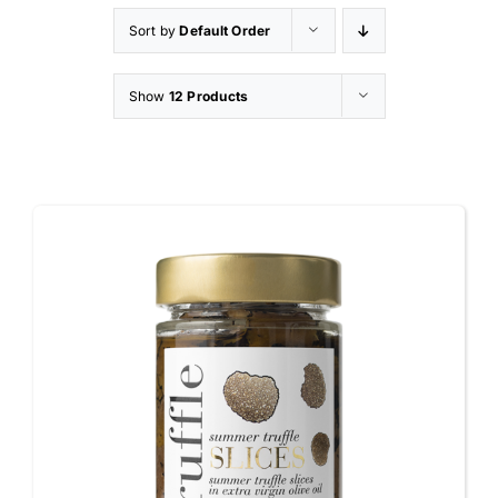
Sort by
Default Order
Appetizers
Show
12 Products
Shop
Contatti