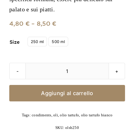
palato e sui piatti.
4,80
€
–
8,50
€

250 ml
500 ml
Size
Olio
di
tartufo
Aggiungi al carrello
bianco
(olio
di
Tags:
condiments
,
oli
,
olio tartufo
,
olio tartufo bianco
girasole)
SKU:
olsb250
quantità