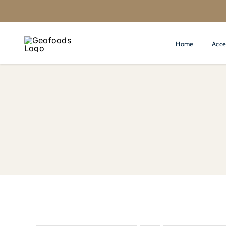
Salta
al
contenuto
Home
Acce