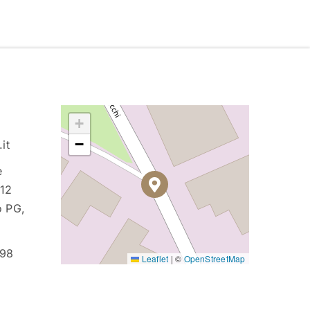
+
−
it
e
012
o PG,
198
Leaflet
|
©
OpenStreetMap