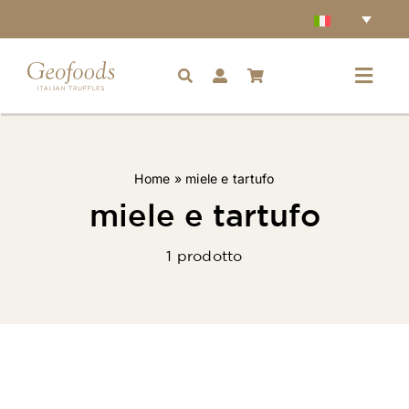
Salta
al
contenuto
Toggl
Navig
Home
Home
»
miele e tartufo
Accessori
miele e tartufo
1 prodotto
Tartufi
Condimenti
Ingredienti