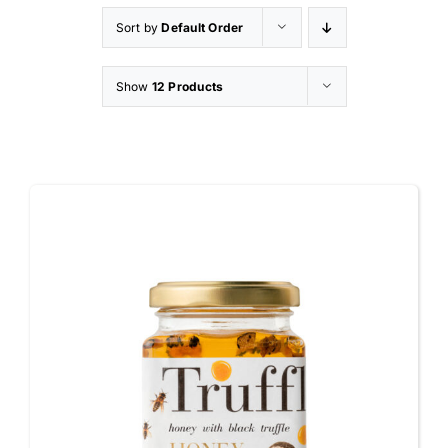
Sort by
Default Order
Appetizers
Show
12 Products
Shop
Contatti