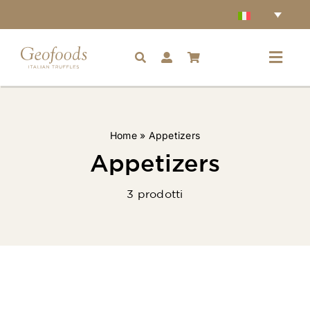
Salta
al
contenuto
Toggl
Navig
Home
Home
»
Appetizers
Accessori
Appetizers
3 prodotti
Tartufi
Condimenti
Ingredienti